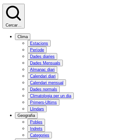
Cercar…
Clima
Estacions
Període
Dades diaries
Dades Mensuals
Almanac diari
Calendari diari
Calendari mensual
Dades normals
Climatologia per un dia
Primers-Ultims
Llindars
Geografia
Pobles
Indrets
Categories