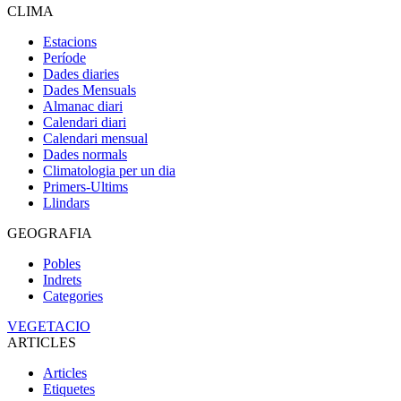
CLIMA
Estacions
Període
Dades diaries
Dades Mensuals
Almanac diari
Calendari diari
Calendari mensual
Dades normals
Climatologia per un dia
Primers-Ultims
Llindars
GEOGRAFIA
Pobles
Indrets
Categories
VEGETACIO
ARTICLES
Articles
Etiquetes