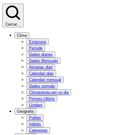
Cercar…
Clima
Estacions
Període
Dades diaries
Dades Mensuals
Almanac diari
Calendari diari
Calendari mensual
Dades normals
Climatologia per un dia
Primers-Ultims
Llindars
Geografia
Pobles
Indrets
Categories