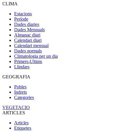
CLIMA
Estacions
Període
Dades diaries
Dades Mensuals
Almanac diari
Calendari diari
Calendari mensual
Dades normals
Climatologia per un dia
Primers-Ultims
Llindars
GEOGRAFIA
Pobles
Indrets
Categories
VEGETACIO
ARTICLES
Articles
Etiquetes