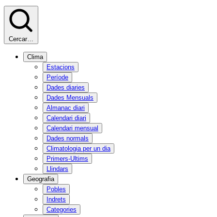
Cercar…
Clima
Estacions
Període
Dades diaries
Dades Mensuals
Almanac diari
Calendari diari
Calendari mensual
Dades normals
Climatologia per un dia
Primers-Ultims
Llindars
Geografia
Pobles
Indrets
Categories