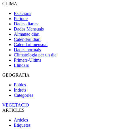
CLIMA
Estacions
Període
Dades diaries
Dades Mensuals
Almanac diari
Calendari diari
Calendari mensual
Dades normals
Climatologia per un dia
Primers-Ultims
Llindars
GEOGRAFIA
Pobles
Indrets
Categories
VEGETACIO
ARTICLES
Articles
Etiquetes