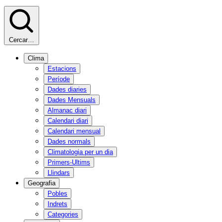
Cercar…
Clima
Estacions
Període
Dades diaries
Dades Mensuals
Almanac diari
Calendari diari
Calendari mensual
Dades normals
Climatologia per un dia
Primers-Ultims
Llindars
Geografia
Pobles
Indrets
Categories