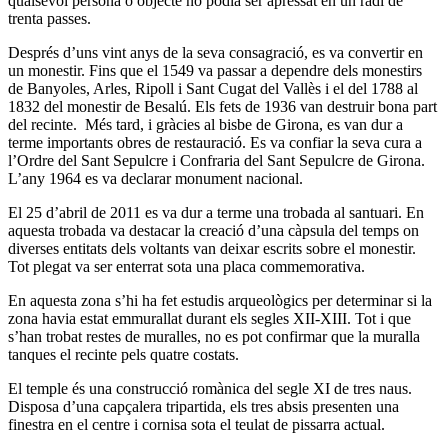
qualsevol persona o objecte no podia ser apressat en un radi de
trenta passes.
Després d’uns vint anys de la seva consagració, es va convertir en
un monestir. Fins que el 1549 va passar a dependre dels monestirs
de Banyoles, Arles, Ripoll i Sant Cugat del Vallès i el del 1788 al
1832 del monestir de Besalú. Els fets de 1936 van destruir bona part
del recinte. Més tard, i gràcies al bisbe de Girona, es van dur a
terme importants obres de restauració. Es va confiar la seva cura a
l’Ordre del Sant Sepulcre i Confraria del Sant Sepulcre de Girona.
L’any 1964 es va declarar monument nacional.
El 25 d’abril de 2011 es va dur a terme una trobada al santuari. En
aquesta trobada va destacar la creació d’una càpsula del temps on
diverses entitats dels voltants van deixar escrits sobre el monestir.
Tot plegat va ser enterrat sota una placa commemorativa.
En aquesta zona s’hi ha fet estudis arqueològics per determinar si la
zona havia estat emmurallat durant els segles XII-XIII. Tot i que
s’han trobat restes de muralles, no es pot confirmar que la muralla
tanques el recinte pels quatre costats.
El temple és una construcció romànica del segle XI de tres naus.
Disposa d’una capçalera tripartida, els tres absis presenten una
finestra en el centre i cornisa sota el teulat de pissarra actual.