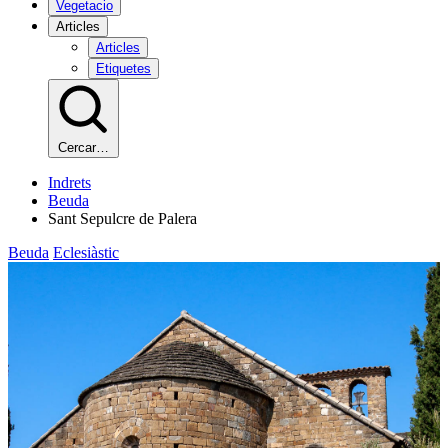
Vegetacio
Articles
Articles
Etiquetes
Cercar…
Indrets
Beuda
Sant Sepulcre de Palera
Beuda
Eclesiàstic