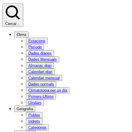
Cercar…
Clima
Estacions
Període
Dades diaries
Dades Mensuals
Almanac diari
Calendari diari
Calendari mensual
Dades normals
Climatologia per un dia
Primers-Ultims
Llindars
Geografia
Pobles
Indrets
Categories