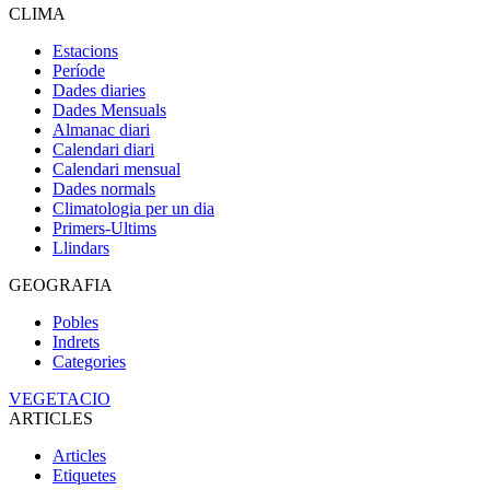
CLIMA
Estacions
Període
Dades diaries
Dades Mensuals
Almanac diari
Calendari diari
Calendari mensual
Dades normals
Climatologia per un dia
Primers-Ultims
Llindars
GEOGRAFIA
Pobles
Indrets
Categories
VEGETACIO
ARTICLES
Articles
Etiquetes