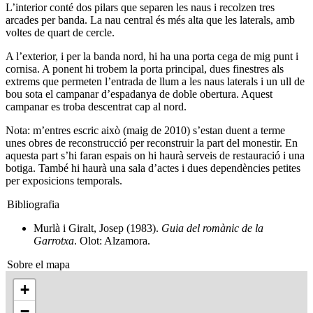
L’interior conté dos pilars que separen les naus i recolzen tres
arcades per banda. La nau central és més alta que les laterals, amb
voltes de quart de cercle.
A l’exterior, i per la banda nord, hi ha una porta cega de mig punt i
cornisa. A ponent hi trobem la porta principal, dues finestres als
extrems que permeten l’entrada de llum a les naus laterals i un ull de
bou sota el campanar d’espadanya de doble obertura. Aquest
campanar es troba descentrat cap al nord.
Nota: m’entres escric això (maig de 2010) s’estan duent a terme
unes obres de reconstrucció per reconstruir la part del monestir. En
aquesta part s’hi faran espais on hi haurà serveis de restauració i una
botiga. També hi haurà una sala d’actes i dues dependències petites
per exposicions temporals.
Bibliografia
Murlà i Giralt, Josep (1983).
Guia del romànic de la
Garrotxa
. Olot: Alzamora.
Sobre el mapa
+
−