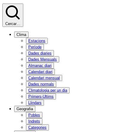
Cercar…
Clima
Estacions
Període
Dades diaries
Dades Mensuals
Almanac diari
Calendari diari
Calendari mensual
Dades normals
Climatologia per un dia
Primers-Ultims
Llindars
Geografia
Pobles
Indrets
Categories