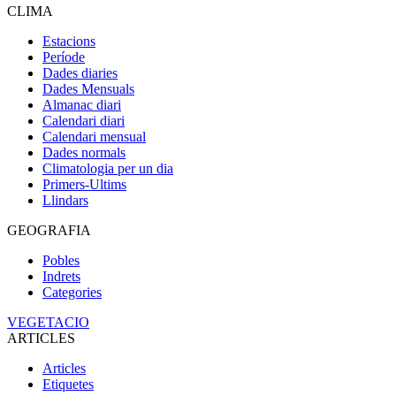
CLIMA
Estacions
Període
Dades diaries
Dades Mensuals
Almanac diari
Calendari diari
Calendari mensual
Dades normals
Climatologia per un dia
Primers-Ultims
Llindars
GEOGRAFIA
Pobles
Indrets
Categories
VEGETACIO
ARTICLES
Articles
Etiquetes