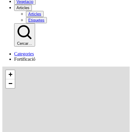
Vegetacio
Articles
Articles
Etiquetes
Cercar…
Categories
Fortificació
+
−