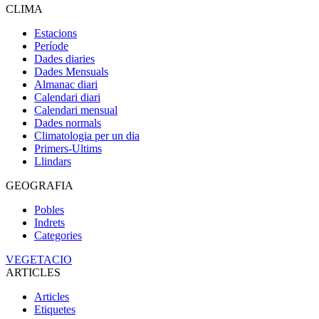
CLIMA
Estacions
Període
Dades diaries
Dades Mensuals
Almanac diari
Calendari diari
Calendari mensual
Dades normals
Climatologia per un dia
Primers-Ultims
Llindars
GEOGRAFIA
Pobles
Indrets
Categories
VEGETACIO
ARTICLES
Articles
Etiquetes