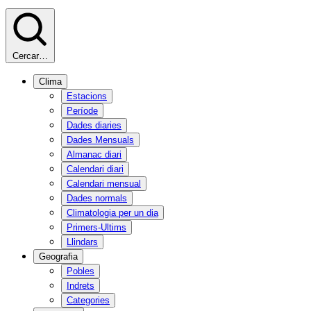
Cercar…
Clima
Estacions
Període
Dades diaries
Dades Mensuals
Almanac diari
Calendari diari
Calendari mensual
Dades normals
Climatologia per un dia
Primers-Ultims
Llindars
Geografia
Pobles
Indrets
Categories