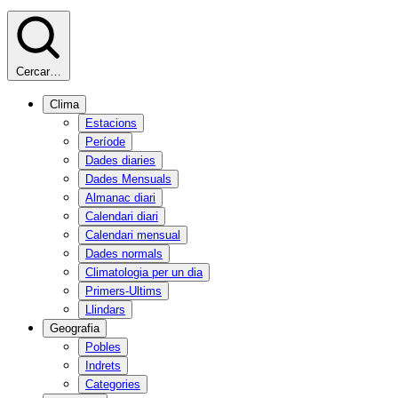
Cercar…
Clima
Estacions
Període
Dades diaries
Dades Mensuals
Almanac diari
Calendari diari
Calendari mensual
Dades normals
Climatologia per un dia
Primers-Ultims
Llindars
Geografia
Pobles
Indrets
Categories