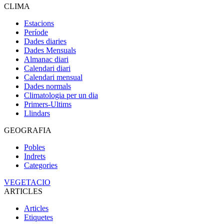
CLIMA
Estacions
Període
Dades diaries
Dades Mensuals
Almanac diari
Calendari diari
Calendari mensual
Dades normals
Climatologia per un dia
Primers-Ultims
Llindars
GEOGRAFIA
Pobles
Indrets
Categories
VEGETACIO
ARTICLES
Articles
Etiquetes