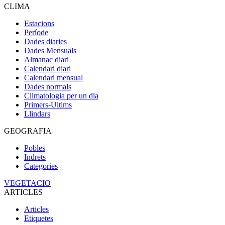
CLIMA
Estacions
Període
Dades diaries
Dades Mensuals
Almanac diari
Calendari diari
Calendari mensual
Dades normals
Climatologia per un dia
Primers-Ultims
Llindars
GEOGRAFIA
Pobles
Indrets
Categories
VEGETACIO
ARTICLES
Articles
Etiquetes