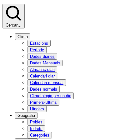
Cercar…
Clima
Estacions
Període
Dades diaries
Dades Mensuals
Almanac diari
Calendari diari
Calendari mensual
Dades normals
Climatologia per un dia
Primers-Ultims
Llindars
Geografia
Pobles
Indrets
Categories