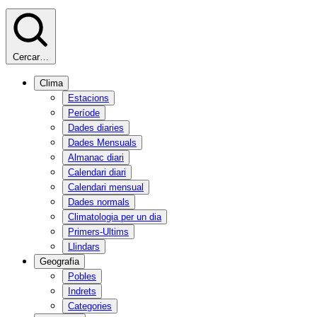
Cercar…
Clima
Estacions
Període
Dades diaries
Dades Mensuals
Almanac diari
Calendari diari
Calendari mensual
Dades normals
Climatologia per un dia
Primers-Ultims
Llindars
Geografia
Pobles
Indrets
Categories