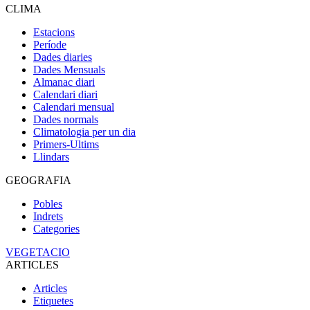
CLIMA
Estacions
Període
Dades diaries
Dades Mensuals
Almanac diari
Calendari diari
Calendari mensual
Dades normals
Climatologia per un dia
Primers-Ultims
Llindars
GEOGRAFIA
Pobles
Indrets
Categories
VEGETACIO
ARTICLES
Articles
Etiquetes