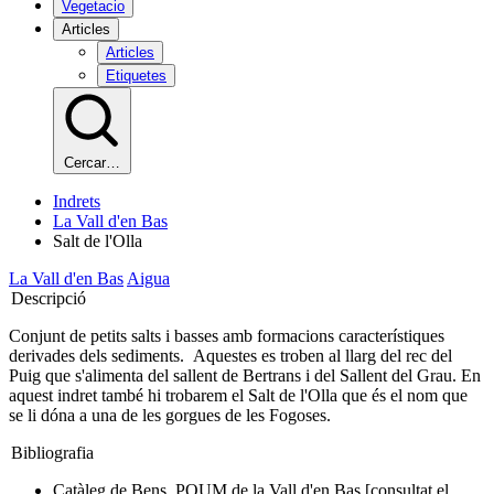
Vegetacio
Articles
Articles
Etiquetes
Cercar…
Indrets
La Vall d'en Bas
Salt de l'Olla
La Vall d'en Bas
Aigua
Descripció
Conjunt de petits salts i basses amb formacions característiques
derivades dels sediments. Aquestes es troben al llarg del rec del
Puig que s'alimenta del sallent de Bertrans i del Sallent del Grau. En
aquest indret també hi trobarem el Salt de l'Olla que és el nom que
se li dóna a una de les gorgues de les Fogoses.
Bibliografia
Catàleg de Bens. POUM de la Vall d'en Bas [consultat el