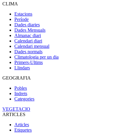
CLIMA
Estacions
Període
Dades diaries
Dades Mensuals
Almanac diari
Calendari diari
Calendari mensual
Dades normals
Climatologia per un dia
Primers-Ultims
Llindars
GEOGRAFIA
Pobles
Indrets
Categories
VEGETACIO
ARTICLES
Articles
Etiquetes