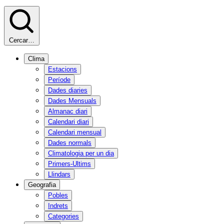
Cercar…
Clima
Estacions
Període
Dades diaries
Dades Mensuals
Almanac diari
Calendari diari
Calendari mensual
Dades normals
Climatologia per un dia
Primers-Ultims
Llindars
Geografia
Pobles
Indrets
Categories