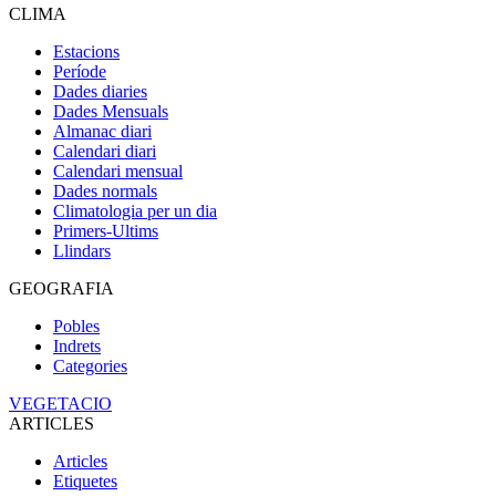
CLIMA
Estacions
Període
Dades diaries
Dades Mensuals
Almanac diari
Calendari diari
Calendari mensual
Dades normals
Climatologia per un dia
Primers-Ultims
Llindars
GEOGRAFIA
Pobles
Indrets
Categories
VEGETACIO
ARTICLES
Articles
Etiquetes