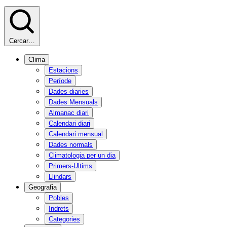
Cercar…
Clima
Estacions
Període
Dades diaries
Dades Mensuals
Almanac diari
Calendari diari
Calendari mensual
Dades normals
Climatologia per un dia
Primers-Ultims
Llindars
Geografia
Pobles
Indrets
Categories