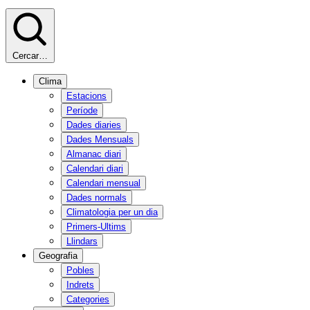
Cercar…
Clima
Estacions
Període
Dades diaries
Dades Mensuals
Almanac diari
Calendari diari
Calendari mensual
Dades normals
Climatologia per un dia
Primers-Ultims
Llindars
Geografia
Pobles
Indrets
Categories