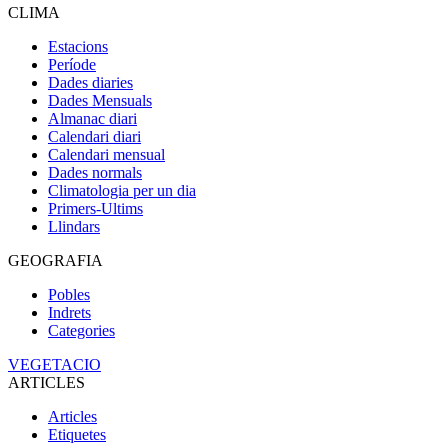
CLIMA
Estacions
Període
Dades diaries
Dades Mensuals
Almanac diari
Calendari diari
Calendari mensual
Dades normals
Climatologia per un dia
Primers-Ultims
Llindars
GEOGRAFIA
Pobles
Indrets
Categories
VEGETACIO
ARTICLES
Articles
Etiquetes