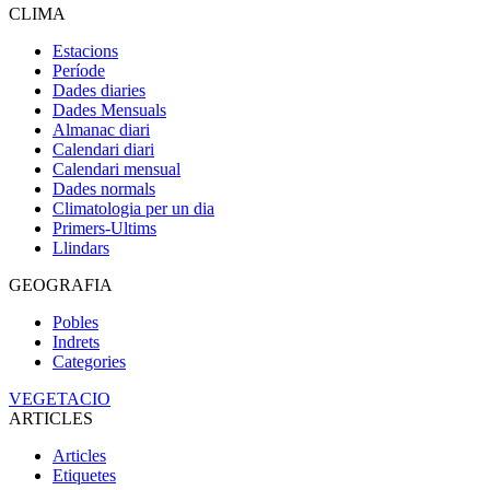
CLIMA
Estacions
Període
Dades diaries
Dades Mensuals
Almanac diari
Calendari diari
Calendari mensual
Dades normals
Climatologia per un dia
Primers-Ultims
Llindars
GEOGRAFIA
Pobles
Indrets
Categories
VEGETACIO
ARTICLES
Articles
Etiquetes