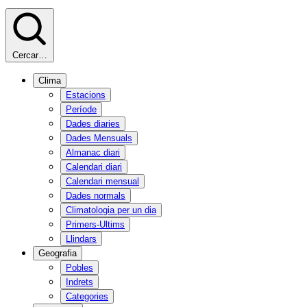
Cercar…
Clima
Estacions
Període
Dades diaries
Dades Mensuals
Almanac diari
Calendari diari
Calendari mensual
Dades normals
Climatologia per un dia
Primers-Ultims
Llindars
Geografia
Pobles
Indrets
Categories