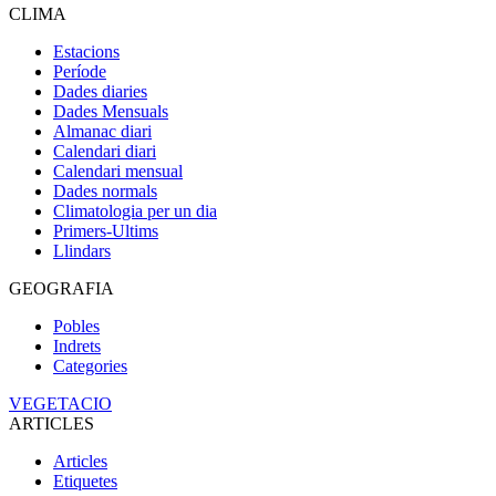
CLIMA
Estacions
Període
Dades diaries
Dades Mensuals
Almanac diari
Calendari diari
Calendari mensual
Dades normals
Climatologia per un dia
Primers-Ultims
Llindars
GEOGRAFIA
Pobles
Indrets
Categories
VEGETACIO
ARTICLES
Articles
Etiquetes