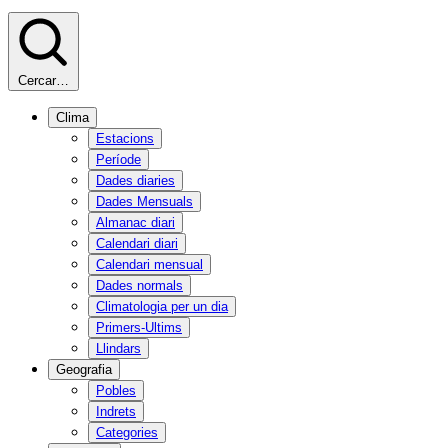
Cercar…
Clima
Estacions
Període
Dades diaries
Dades Mensuals
Almanac diari
Calendari diari
Calendari mensual
Dades normals
Climatologia per un dia
Primers-Ultims
Llindars
Geografia
Pobles
Indrets
Categories