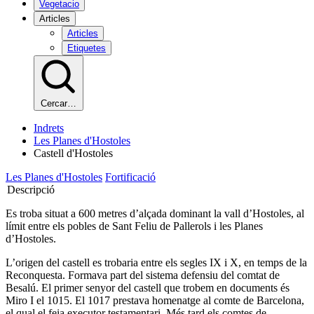
Vegetacio
Articles
Articles
Etiquetes
Cercar…
Indrets
Les Planes d'Hostoles
Castell d'Hostoles
Les Planes d'Hostoles
Fortificació
Descripció
Es troba situat a 600 metres d’alçada dominant la vall d’Hostoles, al
límit entre els pobles de Sant Feliu de Pallerols i les Planes
d’Hostoles.
L’origen del castell es trobaria entre els segles IX i X, en temps de la
Reconquesta. Formava part del sistema defensiu del comtat de
Besalú. El primer senyor del castell que trobem en documents és
Miro I el 1015. El 1017 prestava homenatge al comte de Barcelona,
el qual el feia executor testamentari. Més tard els comtes de