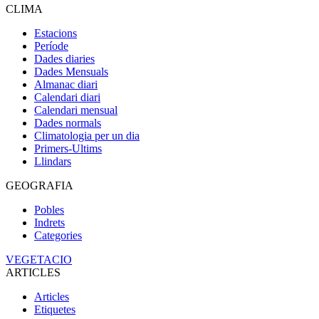
CLIMA
Estacions
Període
Dades diaries
Dades Mensuals
Almanac diari
Calendari diari
Calendari mensual
Dades normals
Climatologia per un dia
Primers-Ultims
Llindars
GEOGRAFIA
Pobles
Indrets
Categories
VEGETACIO
ARTICLES
Articles
Etiquetes