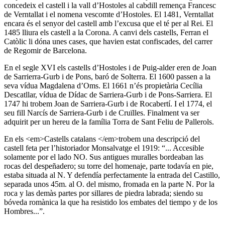
concedeix el castell i la vall d’Hostoles al cabdill remença Francesc
de Verntallat i el nomena vescomte d’Hostoles. El 1481, Verntallat
encara és el senyor del castell amb l’excusa que el té per al Rei. El
1485 lliura els castell a la Corona. A canvi dels castells, Ferran el
Catòlic li dóna unes cases, que havien estat confiscades, del carrer
de Regomir de Barcelona.
En el segle XVI els castells d’Hostoles i de Puig-alder eren de Joan
de Sarrierra-Gurb i de Pons, baró de Solterra. El 1600 passen a la
seva vídua Magdalena d’Oms. El 1661 n’és propietària Cecília
Descatllar, vídua de Dídac de Sarriera-Gurb i de Pons-Sarriera. El
1747 hi trobem Joan de Sarriera-Gurb i de Rocabertí. I el 1774, el
seu fill Narcís de Sarriera-Gurb i de Cruïlles. Finalment va ser
adquirit per un hereu de la família Torra de Sant Feliu de Pallerols.
En els <em>Castells catalans </em>trobem una descripció del
castell feta per l’historiador Monsalvatge el 1919: “... Accesible
solamente por el lado NO. Sus antigues muralles bordeaban las
rocas del despeñadero; su torre del homenaje, parte todavía en pie,
estaba situada al N. Y defendía perfectamente la entrada del Castillo,
separada unos 45m. al O. del mismo, fromada en la parte N. Por la
roca y las demàs partes por sillares de piedra labrada; siendo su
bóveda romànica la que ha resistido los embates del tiempo y de los
Hombres...”.