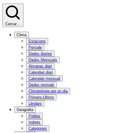
Cercar…
Clima
Estacions
Període
Dades diaries
Dades Mensuals
Almanac diari
Calendari diari
Calendari mensual
Dades normals
Climatologia per un dia
Primers-Ultims
Llindars
Geografia
Pobles
Indrets
Categories