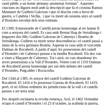
camí públic a un home alemany anomenat Aerman”. Aquestes
citacions no lliguen molt amb la descripció que fa el cronista Ramon
Muntaner de Guillem Galceran i que el descriu com a heroi de
guerra, a Calabria i Sicília, i que va morir als noranta anys al castell
d’Hostoles envoltat dels seus estimats.
El 1309, Ermessendis de Cartellà presta homenatge al rei Jaume II
com a senyora del castell. Es casa amb Bernat Hug de Serrallonga i
tingueres dos fills: Guillem Galceran de Cabrenys i Beatriu de
Serrallonga. Guillem va morir sense descendència i el castell passà a
mans de la seva germana Beatriu. Aquesta es casa amb el vescomte
Dalmau de Rocabertí. A partir d’aquí, les possessions del castell
d’Hostoles i de Cabrenys passen a la família Rocabertí. Els dos van
a viure a Maçanet de Cabrenys. Tot i això, no van abandonar les
seves possessions a la Vall d’Hostoles. Veiem com el 1319 Dalmau
de Rocabertí presta homenatge per raó dels delmes del castell
d’Hostoles, Puig-alder i Rocacorba.
Del 1344 al 1385, és senyor del castell Guillem Galceran de
Rocabertí. El 1416 n’és possessor Guerau de Rocabertí. El 1419,
però, el rei Alfons redimeix les jurisdiccions de la vall i el castells
passen a ser terra reial.
Poc després esclataria la revolta remença. Així, el 1462 Verntallat
ocupa el castell d’Hostoles i el 23 d’octubre, ja acabada la guerra,