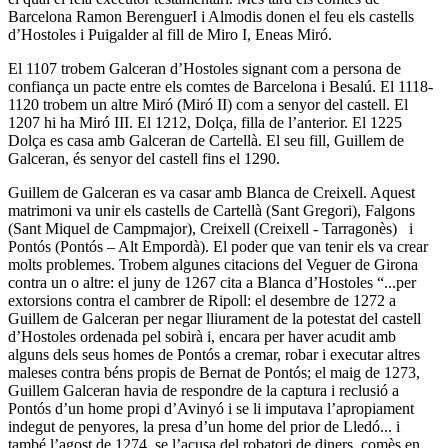
Barcelona Ramon BerenguerI i Almodis donen el feu els castells
d’Hostoles i Puigalder al fill de Miro I, Eneas Miró.
El 1107 trobem Galceran d’Hostoles signant com a persona de
confiança un pacte entre els comtes de Barcelona i Besalú. El 1118-
1120 trobem un altre Miró (Miró II) com a senyor del castell. El
1207 hi ha Miró III. El 1212, Dolça, filla de l’anterior. El 1225
Dolça es casa amb Galceran de Cartellà. El seu fill, Guillem de
Galceran, és senyor del castell fins el 1290.
Guillem de Galceran es va casar amb Blanca de Creixell. Aquest
matrimoni va unir els castells de Cartellà (Sant Gregori), Falgons
(Sant Miquel de Campmajor), Creixell (Creixell - Tarragonès) i
Pontós (Pontós – Alt Empordà). El poder que van tenir els va crear
molts problemes. Trobem algunes citacions del Veguer de Girona
contra un o altre: el juny de 1267 cita a Blanca d’Hostoles “...per
extorsions contra el cambrer de Ripoll: el desembre de 1272 a
Guillem de Galceran per negar lliurament de la potestat del castell
d’Hostoles ordenada pel sobirà i, encara per haver acudit amb
alguns dels seus homes de Pontós a cremar, robar i executar altres
maleses contra béns propis de Bernat de Pontós; el maig de 1273,
Guillem Galceran havia de respondre de la captura i reclusió a
Pontós d’un home propi d’Avinyó i se li imputava l’apropiament
indegut de penyores, la presa d’un home del prior de Lledó... i
també l’agost de 1274, se l’acusa del robatori de diners, comès en