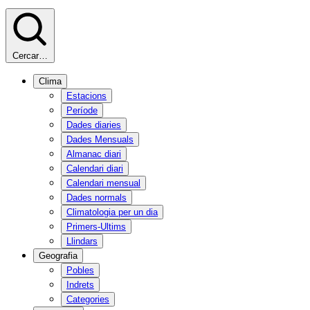
Cercar…
Clima
Estacions
Període
Dades diaries
Dades Mensuals
Almanac diari
Calendari diari
Calendari mensual
Dades normals
Climatologia per un dia
Primers-Ultims
Llindars
Geografia
Pobles
Indrets
Categories