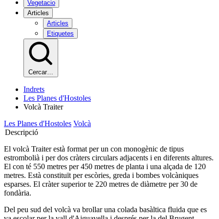
Vegetacio
Articles
Articles
Etiquetes
Cercar…
Indrets
Les Planes d'Hostoles
Volcà Traiter
Les Planes d'Hostoles
Volcà
Descripció
El volcà Traiter està format per un con monogènic de tipus
estrombolià i per dos cràters circulars adjacents i en diferents altures.
El con té 550 metres per 450 metres de planta i una alçada de 120
metres. Està constituït per escòries, greda i bombes volcàniques
esparses. El cràter superior te 220 metres de diàmetre per 30 de
fondària.
Del peu sud del volcà va brollar una colada basàltica fluida que es
va escolar per la vall d'Aiguavella i després per la del Brugent.