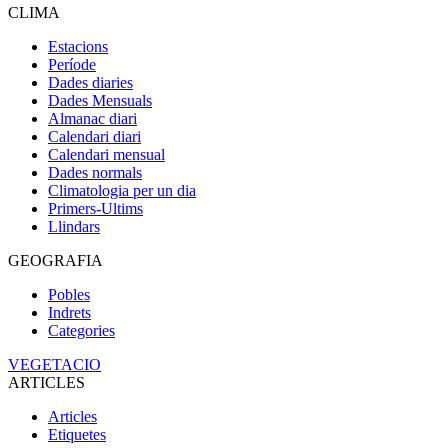
CLIMA
Estacions
Període
Dades diaries
Dades Mensuals
Almanac diari
Calendari diari
Calendari mensual
Dades normals
Climatologia per un dia
Primers-Ultims
Llindars
GEOGRAFIA
Pobles
Indrets
Categories
VEGETACIO
ARTICLES
Articles
Etiquetes