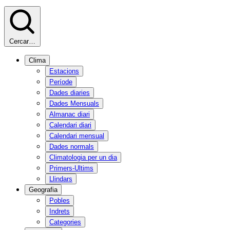
Cercar…
Clima
Estacions
Període
Dades diaries
Dades Mensuals
Almanac diari
Calendari diari
Calendari mensual
Dades normals
Climatologia per un dia
Primers-Ultims
Llindars
Geografia
Pobles
Indrets
Categories