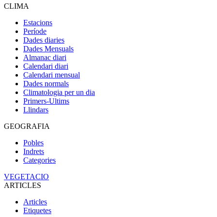
CLIMA
Estacions
Període
Dades diaries
Dades Mensuals
Almanac diari
Calendari diari
Calendari mensual
Dades normals
Climatologia per un dia
Primers-Ultims
Llindars
GEOGRAFIA
Pobles
Indrets
Categories
VEGETACIO
ARTICLES
Articles
Etiquetes