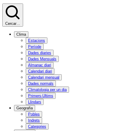
Cercar…
Clima
Estacions
Període
Dades diaries
Dades Mensuals
Almanac diari
Calendari diari
Calendari mensual
Dades normals
Climatologia per un dia
Primers-Ultims
Llindars
Geografia
Pobles
Indrets
Categories