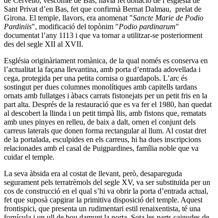
de Cervelló, vescomte de Bas, havia fet donació de l’església de
Sant Privat d’en Bas, fet que confirmà Bernat Dalmau, prelat de
Girona. El temple, llavors, era anomenat "
Sancte Marie de Podio
Pardiniis
", modificació del topònim "
Podio pardinarum
"
documentat l’any 1113 i que va tornar a utilitzar-se posteriorment
des del segle XII al XVII.
Església originàriament romànica, de la qual només es conserva en
l’actualitat la façana llevantina, amb porta d’entrada adovellada i
cega, protegida per una petita cornisa o guardapols. L’arc és
sostingut per dues columnes monolítiques amb capitells tardans
ornats amb fullatges i àbacs carrats fistonejats per un petit fris en la
part alta. Després de la restauració que es va fer el 1980, han quedat
al descobert la llinda i un petit timpà llis, amb fistons que, rematats
amb unes pinyes en relleu, de baix a dalt, ornen el conjunt dels
carreus laterals que donen forma rectangular al llum. Al costat dret
de la portalada, esculpides en els carreus, hi ha dues inscripcions
relacionades amb el casal de Puigpardines, família noble que va
cuidar el temple.
La seva àbsida era al costat de llevant, però, desapareguda
segurament pels terratrèmols del segle XV, va ser substituïda per un
cos de construcció en el qual s’hi va obrir la porta d’entrada actual,
fet que suposà capgirar la primitiva disposició del temple. Aquest
frontispici, que presenta un rudimentari estil renaixentista, té una
fornícula i un ull de bou damunt la porta. Sota les parts caigudes de