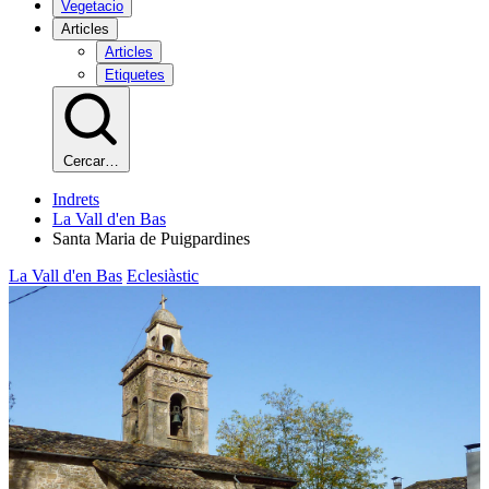
Vegetacio
Articles
Articles
Etiquetes
Cercar…
Indrets
La Vall d'en Bas
Santa Maria de Puigpardines
La Vall d'en Bas
Eclesiàstic