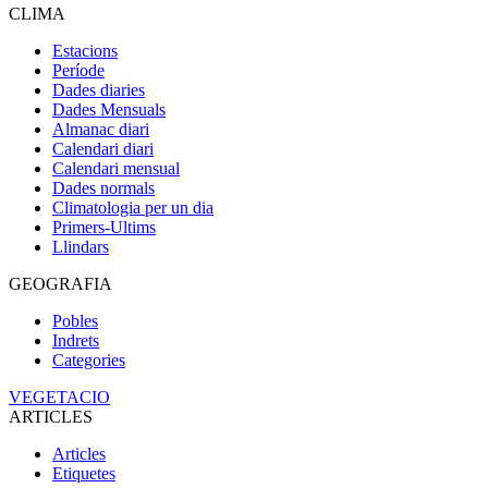
CLIMA
Estacions
Període
Dades diaries
Dades Mensuals
Almanac diari
Calendari diari
Calendari mensual
Dades normals
Climatologia per un dia
Primers-Ultims
Llindars
GEOGRAFIA
Pobles
Indrets
Categories
VEGETACIO
ARTICLES
Articles
Etiquetes