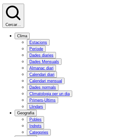
Cercar…
Clima
Estacions
Període
Dades diaries
Dades Mensuals
Almanac diari
Calendari diari
Calendari mensual
Dades normals
Climatologia per un dia
Primers-Ultims
Llindars
Geografia
Pobles
Indrets
Categories