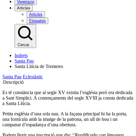
Vegetacio
Articles
Articles
Etiquetes
Cercar…
Indrets
Santa Pau
Santa Llúcia de Trenteres
Santa Pau
Eclesiàstic
Descripció
Es té constància que al segle XV existia l’església però era dedicada
a Sant Simplici. A començaments del segle XVIII ja consta dedicada
a Santa Llúcia.
Petita església d’una sola nau. A la façana principal hi ha la porta,
una fornícula amb la imatge de la patrona, un ull de bou i un
campanar d’espadanya d’una obertura.
Podem llegir una inscripció que diu: “
Reedificada con limosnas