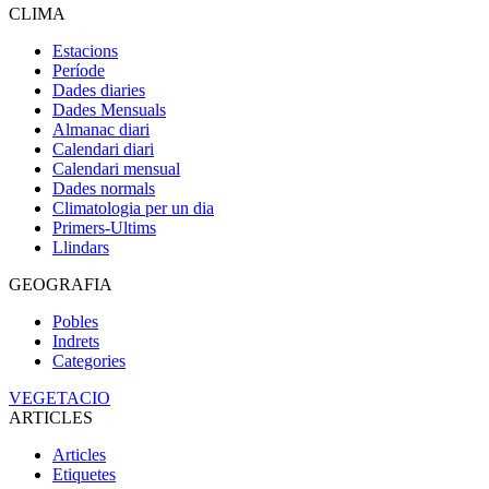
CLIMA
Estacions
Període
Dades diaries
Dades Mensuals
Almanac diari
Calendari diari
Calendari mensual
Dades normals
Climatologia per un dia
Primers-Ultims
Llindars
GEOGRAFIA
Pobles
Indrets
Categories
VEGETACIO
ARTICLES
Articles
Etiquetes