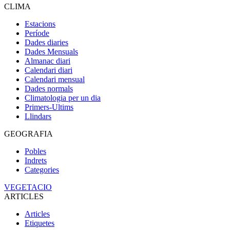
CLIMA
Estacions
Període
Dades diaries
Dades Mensuals
Almanac diari
Calendari diari
Calendari mensual
Dades normals
Climatologia per un dia
Primers-Ultims
Llindars
GEOGRAFIA
Pobles
Indrets
Categories
VEGETACIO
ARTICLES
Articles
Etiquetes