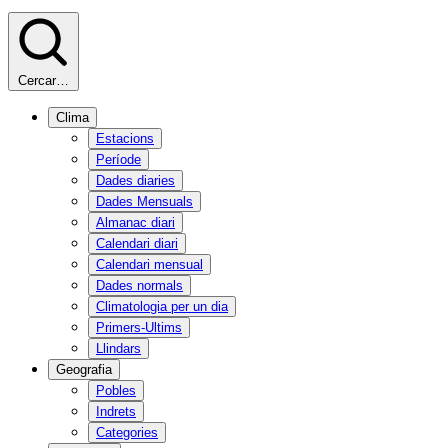
Cercar…
Clima
Estacions
Període
Dades diaries
Dades Mensuals
Almanac diari
Calendari diari
Calendari mensual
Dades normals
Climatologia per un dia
Primers-Ultims
Llindars
Geografia
Pobles
Indrets
Categories