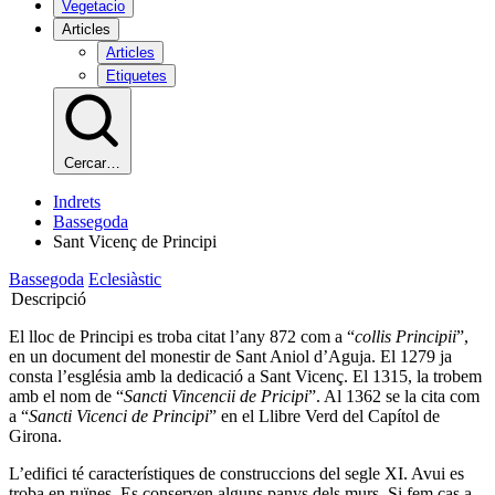
Vegetacio
Articles
Articles
Etiquetes
Cercar…
Indrets
Bassegoda
Sant Vicenç de Principi
Bassegoda
Eclesiàstic
Descripció
El lloc de Principi es troba citat l’any 872 com a “
collis Principii
”,
en un document del monestir de Sant Aniol d’Aguja. El 1279 ja
consta l’església amb la dedicació a Sant Vicenç. El 1315, la trobem
amb el nom de “
Sancti Vincencii de Pricipi
”. Al 1362 se la cita com
a “
Sancti Vicenci de Principi
” en el Llibre Verd del Capítol de
Girona.
L’edifici té característiques de construccions del segle XI. Avui es
troba en ruïnes. Es conserven alguns panys dels murs. Si fem cas a