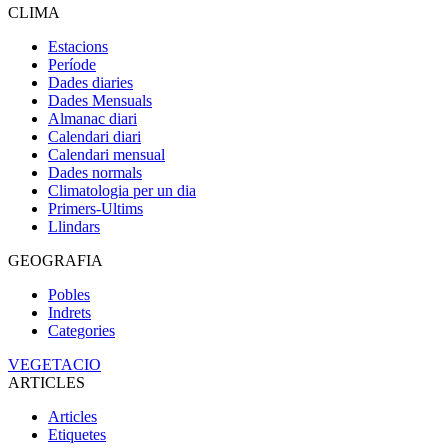
CLIMA
Estacions
Període
Dades diaries
Dades Mensuals
Almanac diari
Calendari diari
Calendari mensual
Dades normals
Climatologia per un dia
Primers-Ultims
Llindars
GEOGRAFIA
Pobles
Indrets
Categories
VEGETACIO
ARTICLES
Articles
Etiquetes