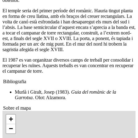
obtentor.
El temple seria del primer període del romànic. Hauria tingut planta
en forma de creu llatina, amb els braços del creuer rectangulars. La
volta de canó està esfrondada i han desaparegut els murs del sud i
l’absis. La base semicircular d’aquest encara s’aprecia a la banda est,
a tocar el campanar de torre rectangular, construït, a l’extrem nord-
est, a finals del segle XVII o XVIII. La porta, a ponent, és tapiada i
formada per un arc de mig punt. En el mur del nord hi trobem la
sagristia afegida el segle XVIII.
El 1987 es van organitzar diversos camps de treball per consolidar i
recuperar les ruïnes. Aquests treballs es van concentrar en recuperar
el campanar de torre.
Bibliografia
Murlà i Giralt, Josep (1983).
Guia del romànic de la
Garrotxa
. Olot: Alzamora.
Sobre el mapa
+
−