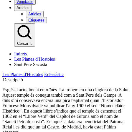
Vegetacio
Articles
Articles
Etiquetes
Cercar…
Indrets
Les Planes d'Hostoles
Sant Pere Sacosta
Les Planes d'Hostoles
Eclesiàstic
Descripció
Església actualment en ruïnes. La trobem en una cinglera de la Salut.
Aquest temple és conegut també com a Sant Pere dels Camps. A
dins s’hi conservava encara una pica baptismal quan l’historiador
Francesc Monsalvatje va publicar l’any 1909 el seu “Nomenclátor
Histórico”. En aquest llibre s’indica que el temple és esmentat el
1362 en el “Llibre Verd” del Capítol de Girona amb el nom de
“Sancti Petri de costa”. En aquesta data era beneficiat del Patronat
Reial i es diu que un tal Castro, de Madrid, havia estat l’últim