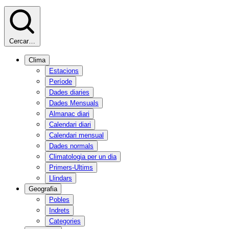
Cercar…
Clima
Estacions
Període
Dades diaries
Dades Mensuals
Almanac diari
Calendari diari
Calendari mensual
Dades normals
Climatologia per un dia
Primers-Ultims
Llindars
Geografia
Pobles
Indrets
Categories