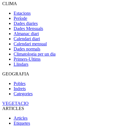
CLIMA
Estacions
Període
Dades diaries
Dades Mensuals
Almanac diari
Calendari diari
Calendari mensual
Dades normals
Climatologia per un dia
Primers-Ultims
Llindars
GEOGRAFIA
Pobles
Indrets
Categories
VEGETACIO
ARTICLES
Articles
Etiquetes