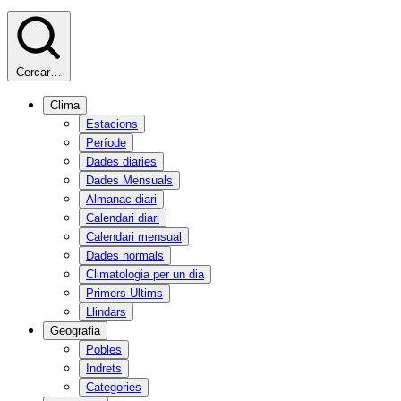
Cercar…
Clima
Estacions
Període
Dades diaries
Dades Mensuals
Almanac diari
Calendari diari
Calendari mensual
Dades normals
Climatologia per un dia
Primers-Ultims
Llindars
Geografia
Pobles
Indrets
Categories