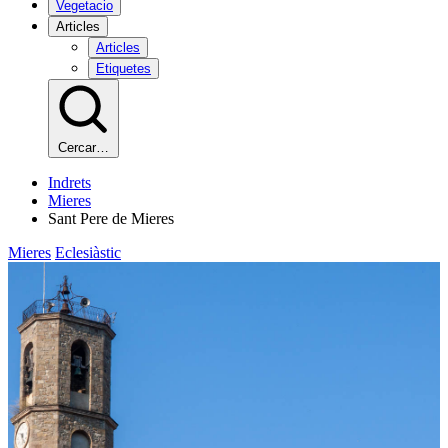
Vegetacio
Articles
Articles
Etiquetes
Cercar…
Indrets
Mieres
Sant Pere de Mieres
Mieres
Eclesiàstic