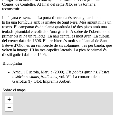
Comes, de Centelles. Al final del segle XIX es va tornar a
reconstruir.
La façana és senzilla. La porta d’entrada és rectangular i al damunt
hi ha una fornícula amb la imatge de Sant Pere. Més amunt hi ha un
rosetó. El campanar és de planta quadrada i té dos pisos amb una
teulada piramidal envoltada d’una galeria. A sobre de l’obertura del
primer pis hi ha un rellotge. La nau central és molt gran. La cúpula
del creuer data del 1896. El presbiteri és molt semblant al de Sant
Esteve d’Olot; és un semicercle de sis columnes, tres per banda, que
volten la imatge. Hi ha tres capelles laterals. La pica baptismal és
d’estil gòtic i data del 1595.
Bibliografia
Arnau i Guerola, Maruja (2000).
Els pobles gironins. Festes,
història costums, tradicions,
vol. VI: La comarca de la
Garrotxa (I). Olot: Impremta Aubert.
Sobre el mapa
+
−