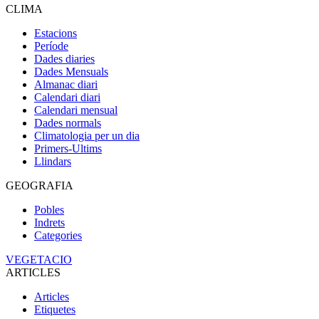
CLIMA
Estacions
Període
Dades diaries
Dades Mensuals
Almanac diari
Calendari diari
Calendari mensual
Dades normals
Climatologia per un dia
Primers-Ultims
Llindars
GEOGRAFIA
Pobles
Indrets
Categories
VEGETACIO
ARTICLES
Articles
Etiquetes