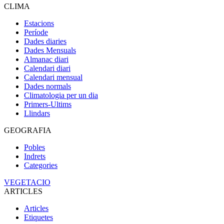
CLIMA
Estacions
Període
Dades diaries
Dades Mensuals
Almanac diari
Calendari diari
Calendari mensual
Dades normals
Climatologia per un dia
Primers-Ultims
Llindars
GEOGRAFIA
Pobles
Indrets
Categories
VEGETACIO
ARTICLES
Articles
Etiquetes