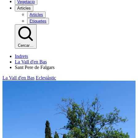
Vegetacio
Articles
Articles
Etiquetes
Cercar…
Indrets
La Vall d'en Bas
Sant Pere de Falgars
La Vall d'en Bas
Eclesiàstic