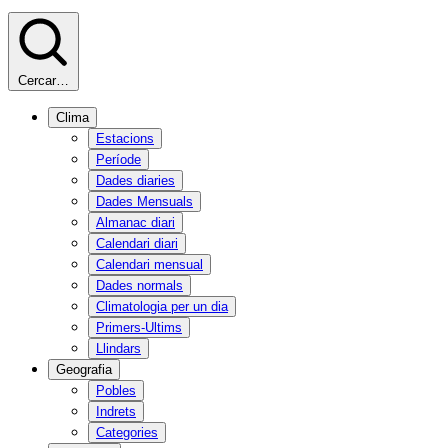
Cercar…
Clima
Estacions
Període
Dades diaries
Dades Mensuals
Almanac diari
Calendari diari
Calendari mensual
Dades normals
Climatologia per un dia
Primers-Ultims
Llindars
Geografia
Pobles
Indrets
Categories