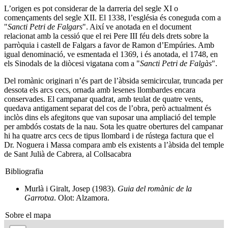
L’origen es pot considerar de la darreria del segle XI o
començaments del segle XII. El 1338, l’església és coneguda com a
"
Sancti Petri de Falgars
". Així ve anotada en el document
relacionat amb la cessió que el rei Pere III féu dels drets sobre la
parròquia i castell de Falgars a favor de Ramon d’Empúries. Amb
igual denominació, ve esmentada el 1369, i és anotada, el 1748, en
els Sinodals de la diòcesi vigatana com a "
Sancti Petri de Falgàs
".
Del romànic originari n’és part de l’àbsida semicircular, truncada per
dessota els arcs cecs, ornada amb lesenes llombardes encara
conservades. El campanar quadrat, amb teulat de quatre vents,
quedava antigament separat del cos de l’obra, però actualment és
inclòs dins els afegitons que van suposar una ampliació del temple
per ambdós costats de la nau. Sota les quatre obertures del campanar
hi ha quatre arcs cecs de tipus llombard i de rústega factura que el
Dr. Noguera i Massa compara amb els existents a l’àbsida del temple
de Sant Julià de Cabrera, al Collsacabra
Bibliografia
Murlà i Giralt, Josep (1983).
Guia del romànic de la
Garrotxa
. Olot: Alzamora.
Sobre el mapa