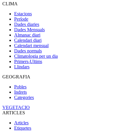
CLIMA
Estacions
Període
Dades diaries
Dades Mensuals
Almanac diari
Calendari diari
Calendari mensual
Dades normals
Climatologia per un dia
Primers-Ultims
Llindars
GEOGRAFIA
Pobles
Indrets
Categories
VEGETACIO
ARTICLES
Articles
Etiquetes