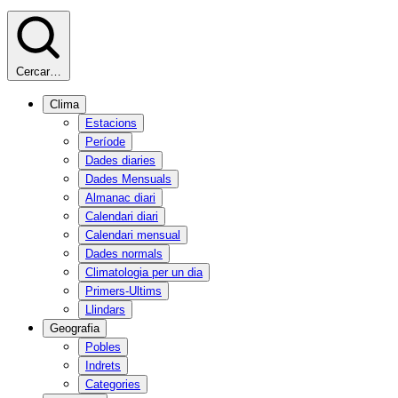
Cercar…
Clima
Estacions
Període
Dades diaries
Dades Mensuals
Almanac diari
Calendari diari
Calendari mensual
Dades normals
Climatologia per un dia
Primers-Ultims
Llindars
Geografia
Pobles
Indrets
Categories