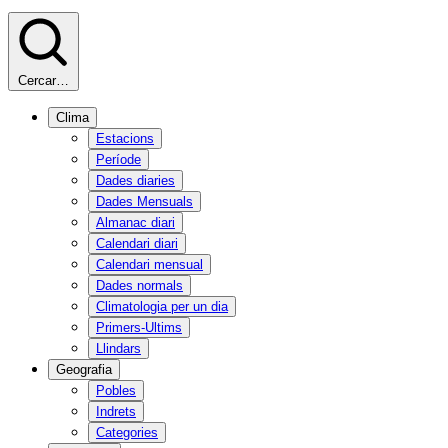
Cercar…
Clima
Estacions
Període
Dades diaries
Dades Mensuals
Almanac diari
Calendari diari
Calendari mensual
Dades normals
Climatologia per un dia
Primers-Ultims
Llindars
Geografia
Pobles
Indrets
Categories