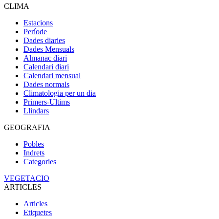
CLIMA
Estacions
Període
Dades diaries
Dades Mensuals
Almanac diari
Calendari diari
Calendari mensual
Dades normals
Climatologia per un dia
Primers-Ultims
Llindars
GEOGRAFIA
Pobles
Indrets
Categories
VEGETACIO
ARTICLES
Articles
Etiquetes