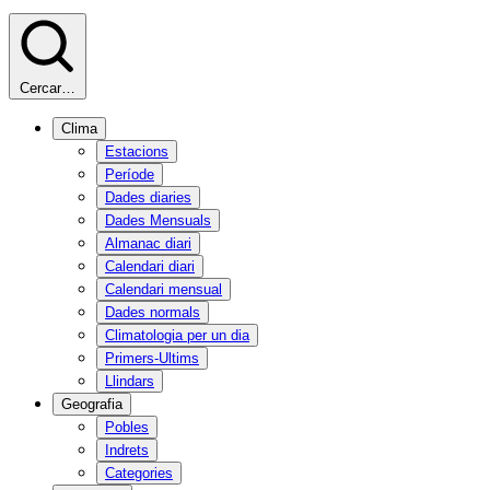
Cercar…
Clima
Estacions
Període
Dades diaries
Dades Mensuals
Almanac diari
Calendari diari
Calendari mensual
Dades normals
Climatologia per un dia
Primers-Ultims
Llindars
Geografia
Pobles
Indrets
Categories