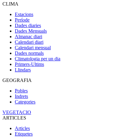
CLIMA
Estacions
Període
Dades diaries
Dades Mensuals
Almanac diari
Calendari diari
Calendari mensual
Dades normals
Climatologia per un dia
Primers-Ultims
Llindars
GEOGRAFIA
Pobles
Indrets
Categories
VEGETACIO
ARTICLES
Articles
Etiquetes