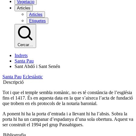
Vegetacio
Articles
Articles
Etiquetes
Cercar…
Indrets
Santa Pau
Sant Abdó i Sant Senén
Santa Pau
Eclesiàstic
Descripció
Tot i que el temple sembla romànic, no es té constància de l’església
fins el 1417. És en aquesta data en la que s’aixeca l’acta de fundació
que trobem en els protocols de la notaria baronial.
A ponent hi ha la porta d’entrada i a llevant hi ha l’absis. Sobra la
porta hi ha un campanar d’espadanya d’una sola obertura. Aquest va
ser construït el 1994 pel grup Passabigues.
Bibliografia