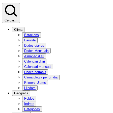
Cercar…
Clima
Estacions
Període
Dades diaries
Dades Mensuals
Almanac diari
Calendari diari
Calendari mensual
Dades normals
Climatologia per un dia
Primers-Ultims
Llindars
Geografia
Pobles
Indrets
Categories