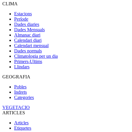
CLIMA
Estacions
Període
Dades diaries
Dades Mensuals
Almanac diari
Calendari diari
Calendari mensual
Dades normals
Climatologia per un dia
Primers-Ultims
Llindars
GEOGRAFIA
Pobles
Indrets
Categories
VEGETACIO
ARTICLES
Articles
Etiquetes