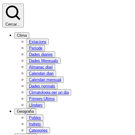
Cercar…
Clima
Estacions
Període
Dades diaries
Dades Mensuals
Almanac diari
Calendari diari
Calendari mensual
Dades normals
Climatologia per un dia
Primers-Ultims
Llindars
Geografia
Pobles
Indrets
Categories