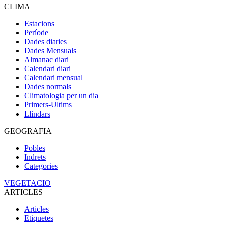
CLIMA
Estacions
Període
Dades diaries
Dades Mensuals
Almanac diari
Calendari diari
Calendari mensual
Dades normals
Climatologia per un dia
Primers-Ultims
Llindars
GEOGRAFIA
Pobles
Indrets
Categories
VEGETACIO
ARTICLES
Articles
Etiquetes