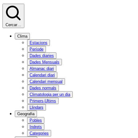
Cercar…
Clima
Estacions
Període
Dades diaries
Dades Mensuals
Almanac diari
Calendari diari
Calendari mensual
Dades normals
Climatologia per un dia
Primers-Ultims
Llindars
Geografia
Pobles
Indrets
Categories