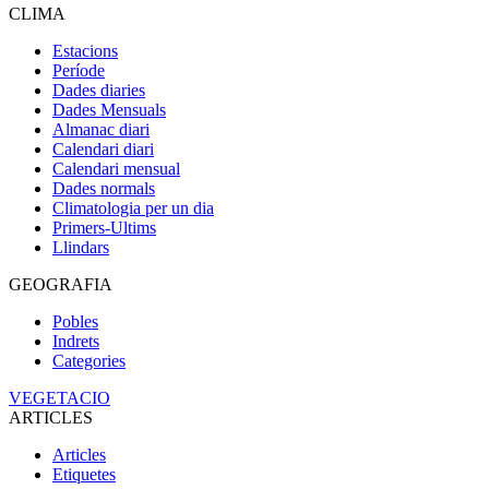
CLIMA
Estacions
Període
Dades diaries
Dades Mensuals
Almanac diari
Calendari diari
Calendari mensual
Dades normals
Climatologia per un dia
Primers-Ultims
Llindars
GEOGRAFIA
Pobles
Indrets
Categories
VEGETACIO
ARTICLES
Articles
Etiquetes