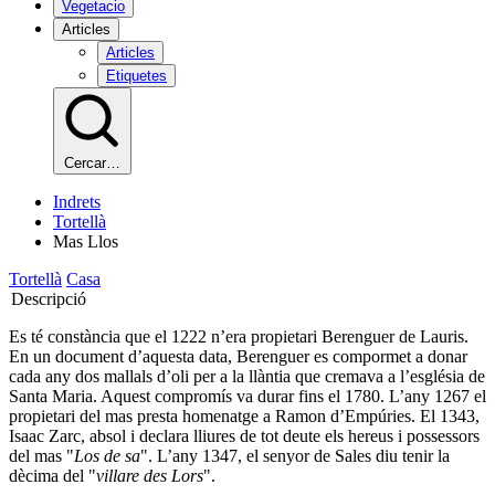
Vegetacio
Articles
Articles
Etiquetes
Cercar…
Indrets
Tortellà
Mas Llos
Tortellà
Casa
Descripció
Es té constància que el 1222 n’era propietari Berenguer de Lauris.
En un document d’aquesta data, Berenguer es compormet a donar
cada any dos mallals d’oli per a la llàntia que cremava a l’església de
Santa Maria. Aquest compromís va durar fins el 1780. L’any 1267 el
propietari del mas presta homenatge a Ramon d’Empúries. El 1343,
Isaac Zarc, absol i declara lliures de tot deute els hereus i possessors
del mas "
Los de sa
". L’any 1347, el senyor de Sales diu tenir la
dècima del "
villare des Lors
".