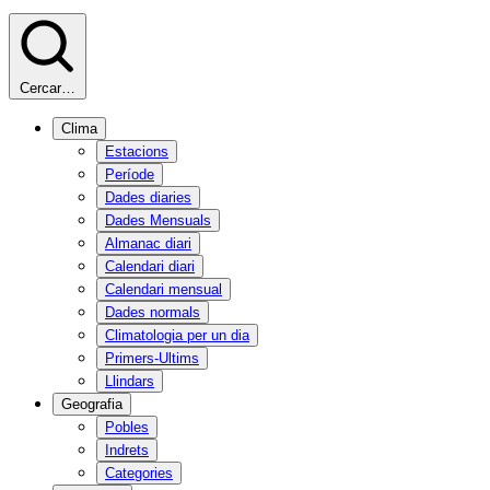
Cercar…
Clima
Estacions
Període
Dades diaries
Dades Mensuals
Almanac diari
Calendari diari
Calendari mensual
Dades normals
Climatologia per un dia
Primers-Ultims
Llindars
Geografia
Pobles
Indrets
Categories