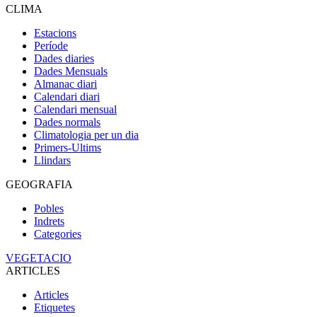
CLIMA
Estacions
Període
Dades diaries
Dades Mensuals
Almanac diari
Calendari diari
Calendari mensual
Dades normals
Climatologia per un dia
Primers-Ultims
Llindars
GEOGRAFIA
Pobles
Indrets
Categories
VEGETACIO
ARTICLES
Articles
Etiquetes