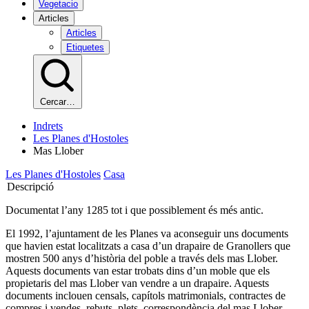
Vegetacio
Articles
Articles
Etiquetes
Cercar…
Indrets
Les Planes d'Hostoles
Mas Llober
Les Planes d'Hostoles
Casa
Descripció
Documentat l’any 1285 tot i que possiblement és més antic.
El 1992, l’ajuntament de les Planes va aconseguir uns documents
que havien estat localitzats a casa d’un drapaire de Granollers que
mostren 500 anys d’història del poble a través dels mas Llober.
Aquests documents van estar trobats dins d’un moble que els
propietaris del mas Llober van vendre a un drapaire. Aquests
documents inclouen censals, capítols matrimonials, contractes de
compres i vendes, rebuts, plets, correspondència del mas Llober...