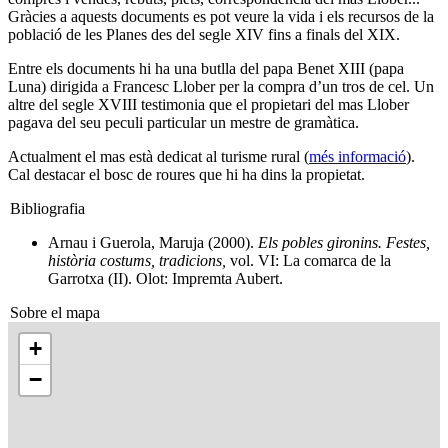
Gràcies a aquests documents es pot veure la vida i els recursos de la
població de les Planes des del segle XIV fins a finals del XIX.
Entre els documents hi ha una butlla del papa Benet XIII (papa
Luna) dirigida a Francesc Llober per la compra d’un tros de cel. Un
altre del segle XVIII testimonia que el propietari del mas Llober
pagava del seu peculi particular un mestre de gramàtica.
Actualment el mas està dedicat al turisme rural (
més informació
).
Cal destacar el bosc de roures que hi ha dins la propietat.
Bibliografia
Arnau i Guerola, Maruja (2000).
Els pobles gironins. Festes,
història costums, tradicions,
vol. VI: La comarca de la
Garrotxa (II). Olot: Impremta Aubert.
Sobre el mapa
+
−