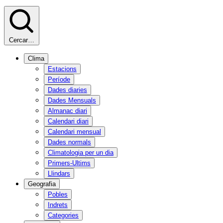
Cercar…
Clima
Estacions
Període
Dades diaries
Dades Mensuals
Almanac diari
Calendari diari
Calendari mensual
Dades normals
Climatologia per un dia
Primers-Ultims
Llindars
Geografia
Pobles
Indrets
Categories