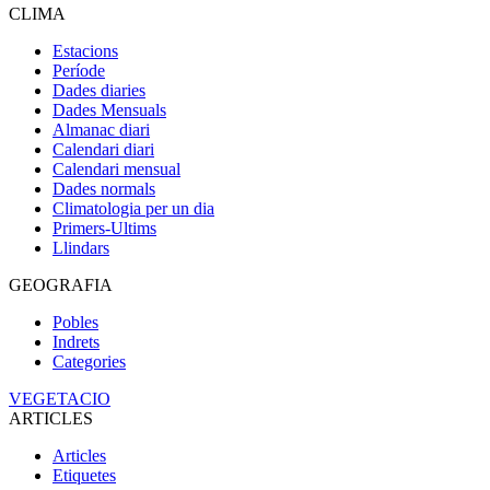
CLIMA
Estacions
Període
Dades diaries
Dades Mensuals
Almanac diari
Calendari diari
Calendari mensual
Dades normals
Climatologia per un dia
Primers-Ultims
Llindars
GEOGRAFIA
Pobles
Indrets
Categories
VEGETACIO
ARTICLES
Articles
Etiquetes