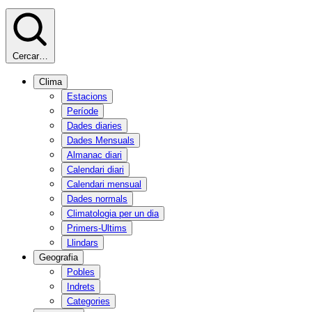
Cercar…
Clima
Estacions
Període
Dades diaries
Dades Mensuals
Almanac diari
Calendari diari
Calendari mensual
Dades normals
Climatologia per un dia
Primers-Ultims
Llindars
Geografia
Pobles
Indrets
Categories