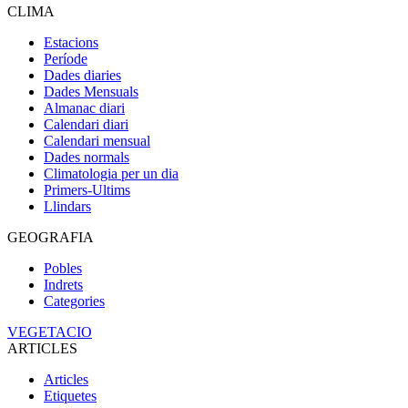
CLIMA
Estacions
Període
Dades diaries
Dades Mensuals
Almanac diari
Calendari diari
Calendari mensual
Dades normals
Climatologia per un dia
Primers-Ultims
Llindars
GEOGRAFIA
Pobles
Indrets
Categories
VEGETACIO
ARTICLES
Articles
Etiquetes