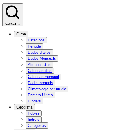
Cercar…
Clima
Estacions
Període
Dades diaries
Dades Mensuals
Almanac diari
Calendari diari
Calendari mensual
Dades normals
Climatologia per un dia
Primers-Ultims
Llindars
Geografia
Pobles
Indrets
Categories