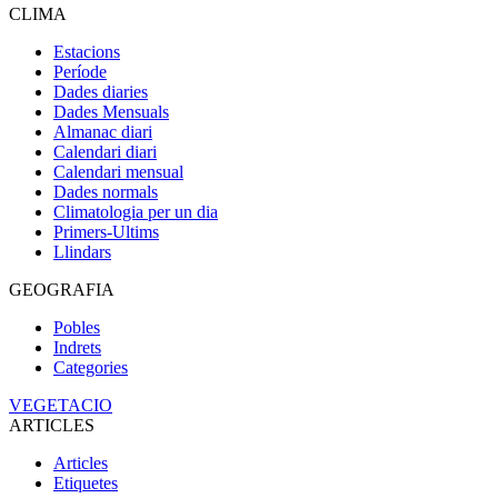
CLIMA
Estacions
Període
Dades diaries
Dades Mensuals
Almanac diari
Calendari diari
Calendari mensual
Dades normals
Climatologia per un dia
Primers-Ultims
Llindars
GEOGRAFIA
Pobles
Indrets
Categories
VEGETACIO
ARTICLES
Articles
Etiquetes