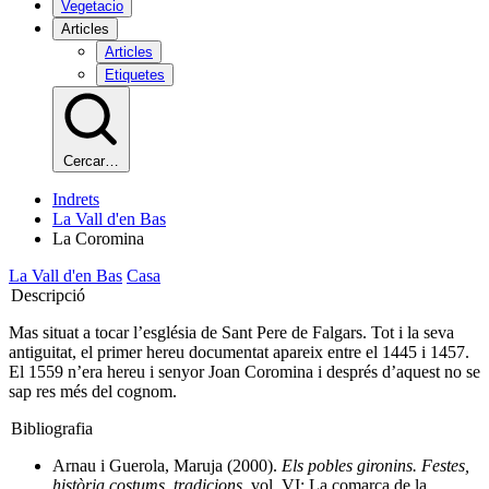
Vegetacio
Articles
Articles
Etiquetes
Cercar…
Indrets
La Vall d'en Bas
La Coromina
La Vall d'en Bas
Casa
Descripció
Mas situat a tocar l’església de Sant Pere de Falgars. Tot i la seva
antiguitat, el primer hereu documentat apareix entre el 1445 i 1457.
El 1559 n’era hereu i senyor Joan Coromina i després d’aquest no se
sap res més del cognom.
Bibliografia
Arnau i Guerola, Maruja (2000).
Els pobles gironins. Festes,
història costums, tradicions,
vol. VI: La comarca de la