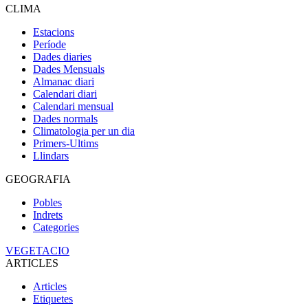
CLIMA
Estacions
Període
Dades diaries
Dades Mensuals
Almanac diari
Calendari diari
Calendari mensual
Dades normals
Climatologia per un dia
Primers-Ultims
Llindars
GEOGRAFIA
Pobles
Indrets
Categories
VEGETACIO
ARTICLES
Articles
Etiquetes