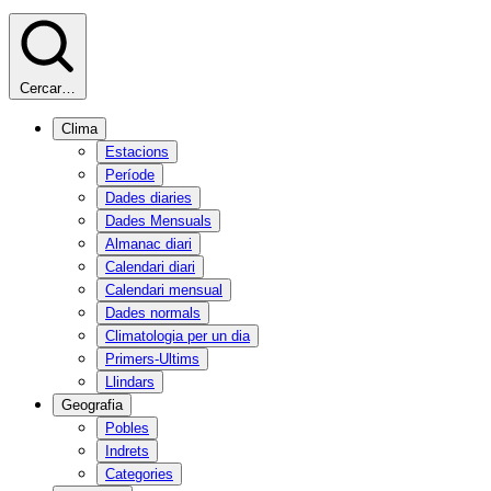
Cercar…
Clima
Estacions
Període
Dades diaries
Dades Mensuals
Almanac diari
Calendari diari
Calendari mensual
Dades normals
Climatologia per un dia
Primers-Ultims
Llindars
Geografia
Pobles
Indrets
Categories