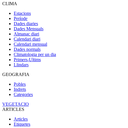
CLIMA
Estacions
Període
Dades diaries
Dades Mensuals
Almanac diari
Calendari diari
Calendari mensual
Dades normals
Climatologia per un dia
Primers-Ultims
Llindars
GEOGRAFIA
Pobles
Indrets
Categories
VEGETACIO
ARTICLES
Articles
Etiquetes