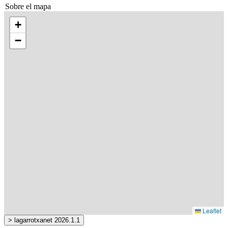
Sobre el mapa
+
−
Leaflet
> lagarrotxanet 2026.1.1