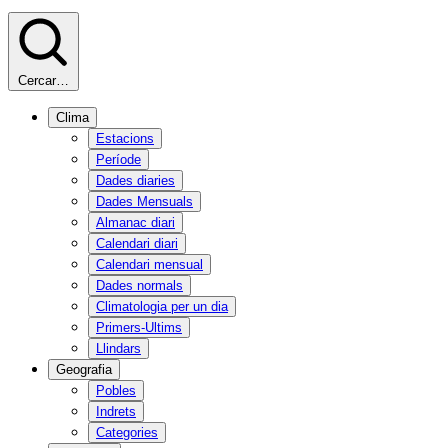
Cercar…
Clima
Estacions
Període
Dades diaries
Dades Mensuals
Almanac diari
Calendari diari
Calendari mensual
Dades normals
Climatologia per un dia
Primers-Ultims
Llindars
Geografia
Pobles
Indrets
Categories