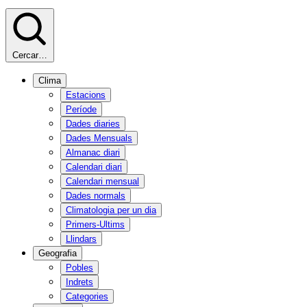
Cercar…
Clima
Estacions
Període
Dades diaries
Dades Mensuals
Almanac diari
Calendari diari
Calendari mensual
Dades normals
Climatologia per un dia
Primers-Ultims
Llindars
Geografia
Pobles
Indrets
Categories