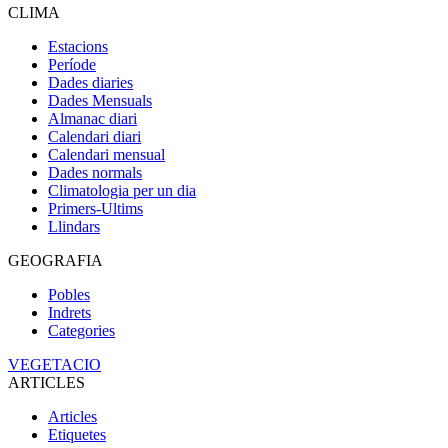
CLIMA
Estacions
Període
Dades diaries
Dades Mensuals
Almanac diari
Calendari diari
Calendari mensual
Dades normals
Climatologia per un dia
Primers-Ultims
Llindars
GEOGRAFIA
Pobles
Indrets
Categories
VEGETACIO
ARTICLES
Articles
Etiquetes