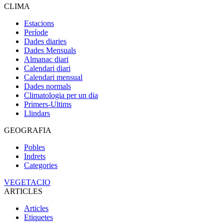
CLIMA
Estacions
Període
Dades diaries
Dades Mensuals
Almanac diari
Calendari diari
Calendari mensual
Dades normals
Climatologia per un dia
Primers-Ultims
Llindars
GEOGRAFIA
Pobles
Indrets
Categories
VEGETACIO
ARTICLES
Articles
Etiquetes