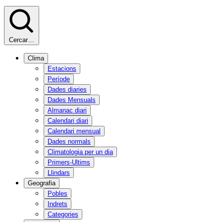
Cercar…
Clima
Estacions
Període
Dades diaries
Dades Mensuals
Almanac diari
Calendari diari
Calendari mensual
Dades normals
Climatologia per un dia
Primers-Ultims
Llindars
Geografia
Pobles
Indrets
Categories