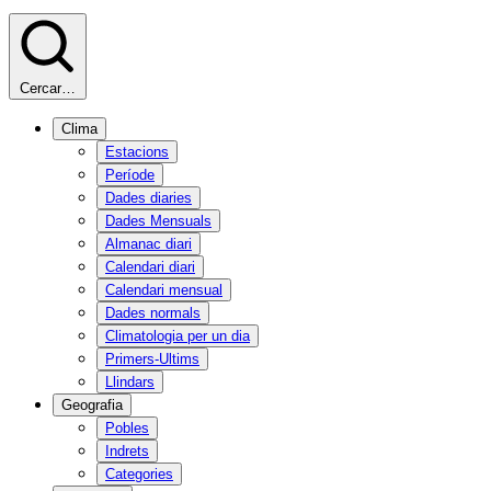
Cercar…
Clima
Estacions
Període
Dades diaries
Dades Mensuals
Almanac diari
Calendari diari
Calendari mensual
Dades normals
Climatologia per un dia
Primers-Ultims
Llindars
Geografia
Pobles
Indrets
Categories