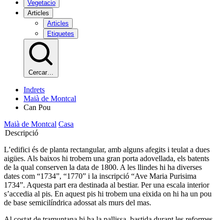
Vegetacio
Articles
Articles
Etiquetes
Cercar…
Indrets
Maià de Montcal
Can Pou
Maià de Montcal
Casa
Descripció
L’edifici és de planta rectangular, amb alguns afegits i teulat a dues
aigües. Als baixos hi trobem una gran porta adovellada, els batents
de la qual conserven la data de 1800. A les llindes hi ha diverses
dates com “1734”, “1770” i la inscripció “Ave Maria Purisima
1734”. Aquesta part era destinada al bestiar. Per una escala interior
s’accedia al pis. En aquest pis hi trobem una eixida on hi ha un pou
de base semicilíndrica adossat als murs del mas.
Al costat de tramuntana hi ha la pallissa, bastida durant les reformes