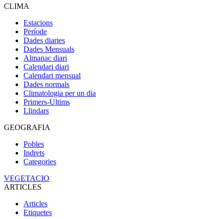
CLIMA
Estacions
Període
Dades diaries
Dades Mensuals
Almanac diari
Calendari diari
Calendari mensual
Dades normals
Climatologia per un dia
Primers-Ultims
Llindars
GEOGRAFIA
Pobles
Indrets
Categories
VEGETACIO
ARTICLES
Articles
Etiquetes