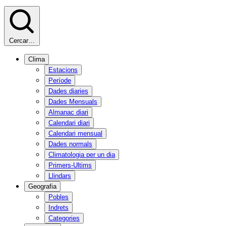
Cercar…
Clima
Estacions
Període
Dades diaries
Dades Mensuals
Almanac diari
Calendari diari
Calendari mensual
Dades normals
Climatologia per un dia
Primers-Ultims
Llindars
Geografia
Pobles
Indrets
Categories