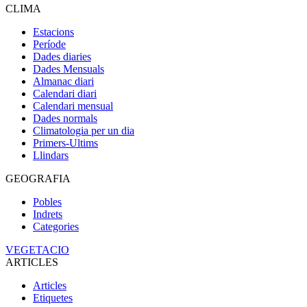
CLIMA
Estacions
Període
Dades diaries
Dades Mensuals
Almanac diari
Calendari diari
Calendari mensual
Dades normals
Climatologia per un dia
Primers-Ultims
Llindars
GEOGRAFIA
Pobles
Indrets
Categories
VEGETACIO
ARTICLES
Articles
Etiquetes