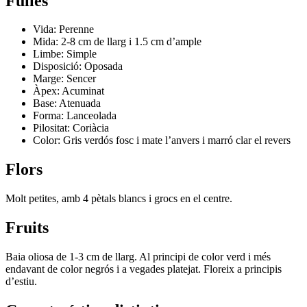
Fulles
Vida: Perenne
Mida: 2-8 cm de llarg i 1.5 cm d’ample
Limbe: Simple
Disposició: Oposada
Marge: Sencer
Àpex: Acuminat
Base: Atenuada
Forma: Lanceolada
Pilositat: Coriàcia
Color: Gris verdós fosc i mate l’anvers i marró clar el revers
Flors
Molt petites, amb 4 pètals blancs i grocs en el centre.
Fruits
Baia oliosa de 1-3 cm de llarg. Al principi de color verd i més
endavant de color negrós i a vegades platejat. Floreix a principis
d’estiu.