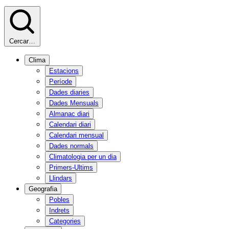
Cercar…
Clima
Estacions
Període
Dades diaries
Dades Mensuals
Almanac diari
Calendari diari
Calendari mensual
Dades normals
Climatologia per un dia
Primers-Ultims
Llindars
Geografia
Pobles
Indrets
Categories