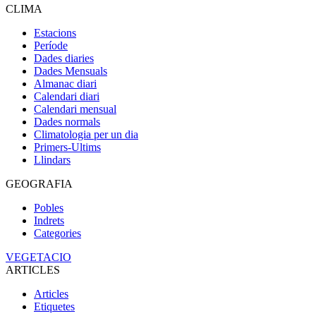
CLIMA
Estacions
Període
Dades diaries
Dades Mensuals
Almanac diari
Calendari diari
Calendari mensual
Dades normals
Climatologia per un dia
Primers-Ultims
Llindars
GEOGRAFIA
Pobles
Indrets
Categories
VEGETACIO
ARTICLES
Articles
Etiquetes