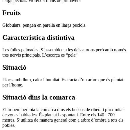
llargs pecíols. Floreix a finals de primavera
Fruits
Globulars, pengen en parella en llargs pecíols.
Característica distintiva
Les fulles palmades. S’assemblen a les dels aurons però amb només
tres nervis principals. L’escorça es “pela”
Situació
Llocs amb llum, calor i humitat. Es tracta d’un arbre que és plantat
per l’home.
Situació dins la comarca
El trobem per tota la comarca dins els boscos de ribera i proximitats
de zones habitades. És plantat i espontani. Entre els 140 i 700
metres. S’utilitza de manera general com a arbre d’ombra a tots els
pobles.