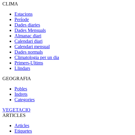
CLIMA
Estacions
Període
Dades diaries
Dades Mensuals
Almanac diari
Calendari diari
Calendari mensual
Dades normals
Climatologia per un dia
Primers-Ultims
Llindars
GEOGRAFIA
Pobles
Indrets
Categories
VEGETACIO
ARTICLES
Articles
Etiquetes