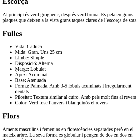
Escorça
Al principi és verd groguenc, després verd bruna. Es pela en grans
plaques que deixen a la vista grans taques clares de l’escorça de sota
Fulles
Vida: Caduca
Mida: Gran. Uns 25 cm
Limbe: Simple
Disposició: Alterna
Marge: Lobulat
Àpex: Acuminat
Base: Atenuada
Forma: Palmada. Amb 3-5 lòbuls acuminats i irregularment
dentats
Pilositat: Textura similar al cuiro. Amb pels molt fins al revers
Color: Verd fosc l’anvers i blanquinós el revers
Flors
Aments masculins i femenins en florescències separades però en el
mateix arbre. La seva forma és globular i pengen de dos en dos en