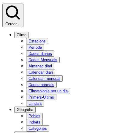
Cercar…
Clima
Estacions
Període
Dades diaries
Dades Mensuals
Almanac diari
Calendari diari
Calendari mensual
Dades normals
Climatologia per un dia
Primers-Ultims
Llindars
Geografia
Pobles
Indrets
Categories