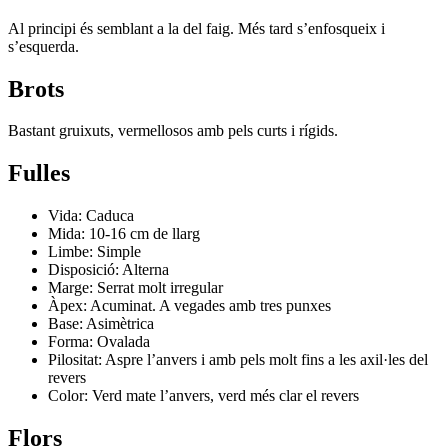
Al principi és semblant a la del faig. Més tard s’enfosqueix i
s’esquerda.
Brots
Bastant gruixuts, vermellosos amb pels curts i rígids.
Fulles
Vida: Caduca
Mida: 10-16 cm de llarg
Limbe: Simple
Disposició: Alterna
Marge: Serrat molt irregular
Àpex: Acuminat. A vegades amb tres punxes
Base: Asimètrica
Forma: Ovalada
Pilositat: Aspre l’anvers i amb pels molt fins a les axil·les del
revers
Color: Verd mate l’anvers, verd més clar el revers
Flors