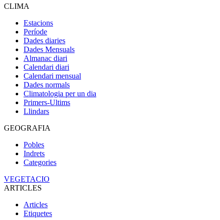
CLIMA
Estacions
Període
Dades diaries
Dades Mensuals
Almanac diari
Calendari diari
Calendari mensual
Dades normals
Climatologia per un dia
Primers-Ultims
Llindars
GEOGRAFIA
Pobles
Indrets
Categories
VEGETACIO
ARTICLES
Articles
Etiquetes