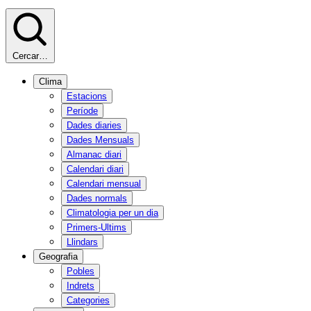
Cercar…
Clima
Estacions
Període
Dades diaries
Dades Mensuals
Almanac diari
Calendari diari
Calendari mensual
Dades normals
Climatologia per un dia
Primers-Ultims
Llindars
Geografia
Pobles
Indrets
Categories