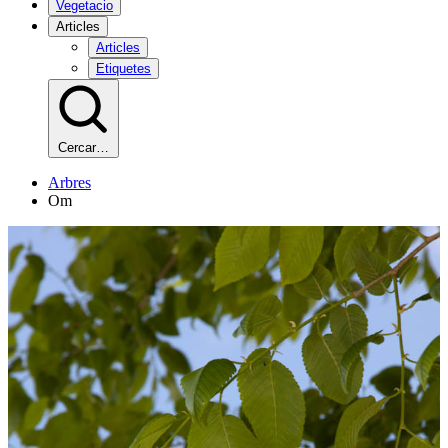
Vegetacio
Articles
Articles
Etiquetes
Cercar…
Arbres
Om