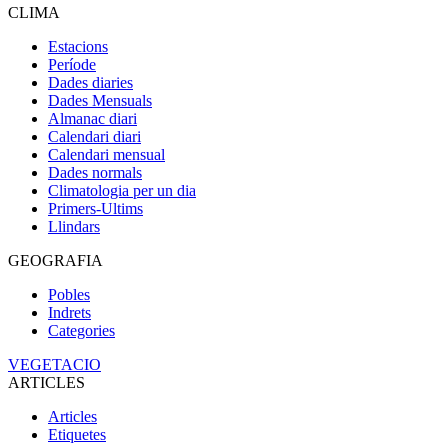
CLIMA
Estacions
Període
Dades diaries
Dades Mensuals
Almanac diari
Calendari diari
Calendari mensual
Dades normals
Climatologia per un dia
Primers-Ultims
Llindars
GEOGRAFIA
Pobles
Indrets
Categories
VEGETACIO
ARTICLES
Articles
Etiquetes