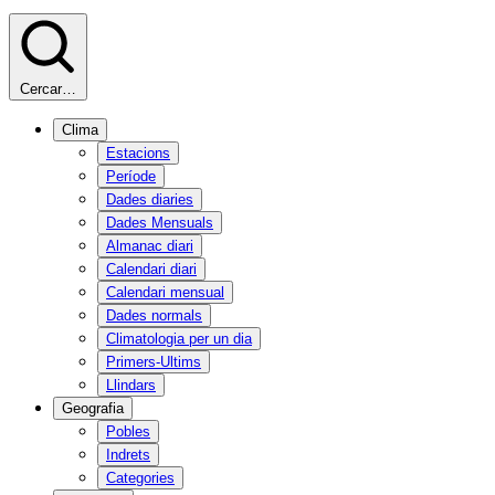
Cercar…
Clima
Estacions
Període
Dades diaries
Dades Mensuals
Almanac diari
Calendari diari
Calendari mensual
Dades normals
Climatologia per un dia
Primers-Ultims
Llindars
Geografia
Pobles
Indrets
Categories