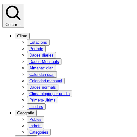
Cercar…
Clima
Estacions
Període
Dades diaries
Dades Mensuals
Almanac diari
Calendari diari
Calendari mensual
Dades normals
Climatologia per un dia
Primers-Ultims
Llindars
Geografia
Pobles
Indrets
Categories