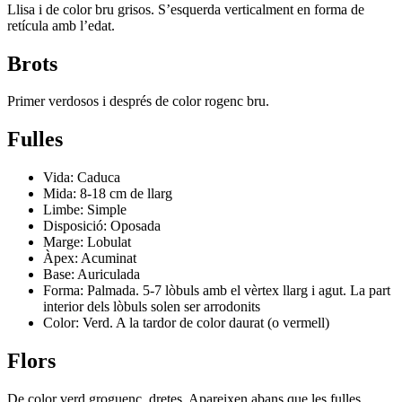
Llisa i de color bru grisos. S’esquerda verticalment en forma de
retícula amb l’edat.
Brots
Primer verdosos i després de color rogenc bru.
Fulles
Vida: Caduca
Mida: 8-18 cm de llarg
Limbe: Simple
Disposició: Oposada
Marge: Lobulat
Àpex: Acuminat
Base: Auriculada
Forma: Palmada. 5-7 lòbuls amb el vèrtex llarg i agut. La part
interior dels lòbuls solen ser arrodonits
Color: Verd. A la tardor de color daurat (o vermell)
Flors
De color verd groguenc, dretes. Apareixen abans que les fulles.