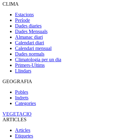
CLIMA
Estacions
Període
Dades diaries
Dades Mensuals
Almanac diari
Calendari diari
Calendari mensual
Dades normals
Climatologia per un dia
Primers-Ultims
Llindars
GEOGRAFIA
Pobles
Indrets
Categories
VEGETACIO
ARTICLES
Articles
Etiquetes