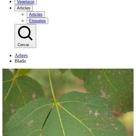
Vegetacio
Articles
Articles
Etiquetes
Cercar…
Arbres
Blada