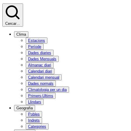
Cercar…
Clima
Estacions
Període
Dades diaries
Dades Mensuals
Almanac diari
Calendari diari
Calendari mensual
Dades normals
Climatologia per un dia
Primers-Ultims
Llindars
Geografia
Pobles
Indrets
Categories