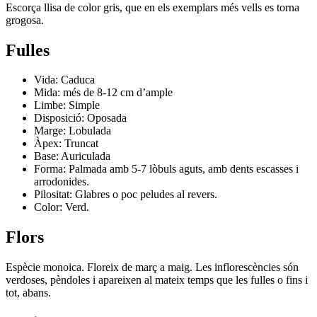
Escorça llisa de color gris, que en els exemplars més vells es torna
grogosa.
Fulles
Vida: Caduca
Mida: més de 8-12 cm d’ample
Limbe: Simple
Disposició: Oposada
Marge: Lobulada
Àpex: Truncat
Base: Auriculada
Forma: Palmada amb 5-7 lòbuls aguts, amb dents escasses i
arrodonides.
Pilositat: Glabres o poc peludes al revers.
Color: Verd.
Flors
Espècie monoica. Floreix de març a maig. Les inflorescències són
verdoses, pèndoles i apareixen al mateix temps que les fulles o fins i
tot, abans.