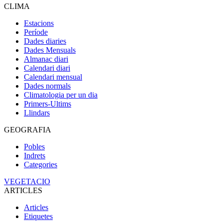
CLIMA
Estacions
Període
Dades diaries
Dades Mensuals
Almanac diari
Calendari diari
Calendari mensual
Dades normals
Climatologia per un dia
Primers-Ultims
Llindars
GEOGRAFIA
Pobles
Indrets
Categories
VEGETACIO
ARTICLES
Articles
Etiquetes