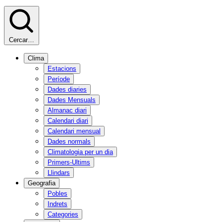
Cercar…
Clima
Estacions
Període
Dades diaries
Dades Mensuals
Almanac diari
Calendari diari
Calendari mensual
Dades normals
Climatologia per un dia
Primers-Ultims
Llindars
Geografia
Pobles
Indrets
Categories