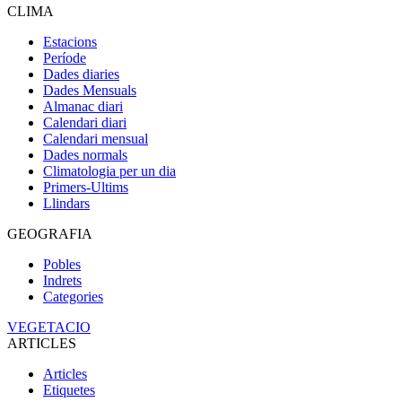
CLIMA
Estacions
Període
Dades diaries
Dades Mensuals
Almanac diari
Calendari diari
Calendari mensual
Dades normals
Climatologia per un dia
Primers-Ultims
Llindars
GEOGRAFIA
Pobles
Indrets
Categories
VEGETACIO
ARTICLES
Articles
Etiquetes