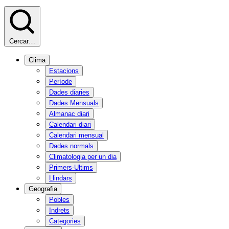
Cercar…
Clima
Estacions
Període
Dades diaries
Dades Mensuals
Almanac diari
Calendari diari
Calendari mensual
Dades normals
Climatologia per un dia
Primers-Ultims
Llindars
Geografia
Pobles
Indrets
Categories