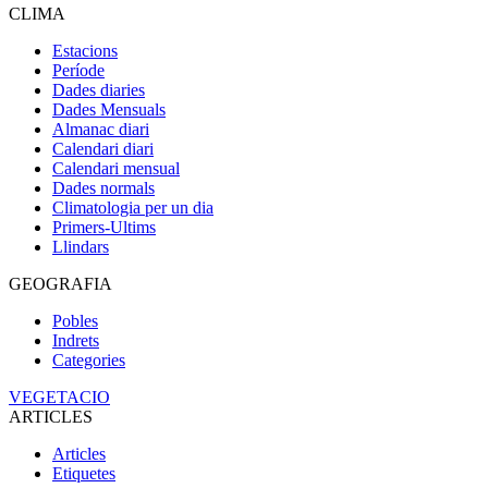
CLIMA
Estacions
Període
Dades diaries
Dades Mensuals
Almanac diari
Calendari diari
Calendari mensual
Dades normals
Climatologia per un dia
Primers-Ultims
Llindars
GEOGRAFIA
Pobles
Indrets
Categories
VEGETACIO
ARTICLES
Articles
Etiquetes