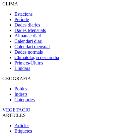
CLIMA
Estacions
Període
Dades diaries
Dades Mensuals
Almanac diari
Calendari diari
Calendari mensual
Dades normals
Climatologia per un dia
Primers-Ultims
Llindars
GEOGRAFIA
Pobles
Indrets
Categories
VEGETACIO
ARTICLES
Articles
Etiquetes