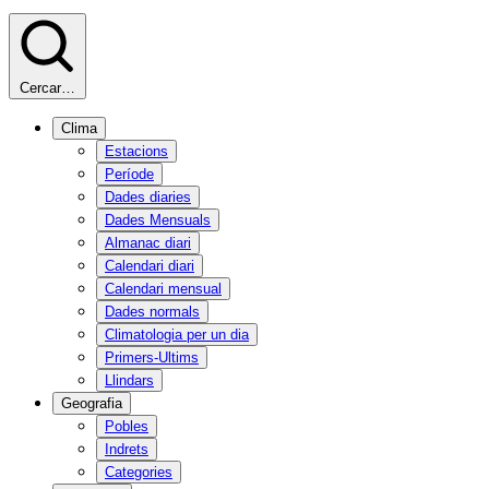
Cercar…
Clima
Estacions
Període
Dades diaries
Dades Mensuals
Almanac diari
Calendari diari
Calendari mensual
Dades normals
Climatologia per un dia
Primers-Ultims
Llindars
Geografia
Pobles
Indrets
Categories